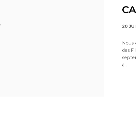
CA
20 JU
Nous v
des Fi
septem
à...