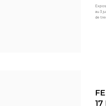
Exposi
au 3 ju
de tre
FE
17