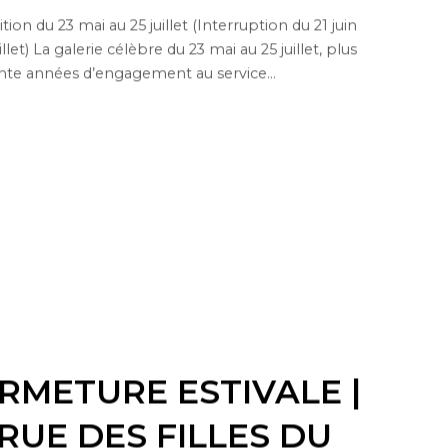
tion du 23 mai au 25 juillet (Interruption du 21 juin
illet) La galerie célèbre du 23 mai au 25 juillet, plus
nte années d’engagement au service...
RMETURE ESTIVALE |
 RUE DES FILLES DU