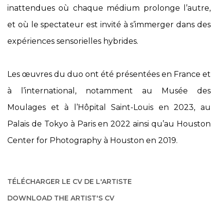
inattendues où chaque médium prolonge l’autre,
et où le spectateur est invité à s’immerger dans des
expériences sensorielles hybrides.
Les œuvres du duo ont été présentées en France et
à l’international, notamment au Musée des
Moulages et à l’Hôpital Saint-Louis en 2023, au
Palais de Tokyo à Paris en 2022 ainsi qu’au Houston
Center for Photography à Houston en 2019.
TÉLÉCHARGER LE CV DE L'ARTISTE
(PDF, OPENS IN A NEW TAB.)
DOWNLOAD THE ARTIST'S CV
(PDF, OPENS IN A NEW TAB.)