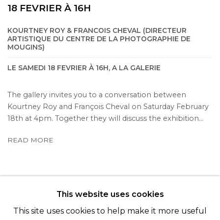
18 FEVRIER À 16H
KOURTNEY ROY & FRANCOIS CHEVAL (DIRECTEUR
ARTISTIQUE DU CENTRE DE LA PHOTOGRAPHIE DE
MOUGINS)
LE SAMEDI 18 FEVRIER À 16H, A LA GALERIE
The gallery invites you to a conversation between
Kourtney Roy and François Cheval on Saturday February
18th at 4pm. Together they will discuss the exhibition...
READ MORE
This website uses cookies
© 2022 LES FILLES DU CALVAIRE - 17 RUE DES
This site uses cookies to help make it more useful
FILLES DU CALVAIRE 75003 PARIS