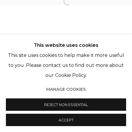
Open a larger version of th
KOURTNEY ROY
This website uses cookies
This site uses cookies to help make it more useful
to you. Please contact us to find out more about
Manage cookies
our Cookie Policy.
© 2022 LES FILLES DU CALVAIRE
SITE BY ARTLOGIC
MANAGE COOKIES
REJECT NON ESSENTIAL
ACCEPT
PARTAGER
ENQUIRE