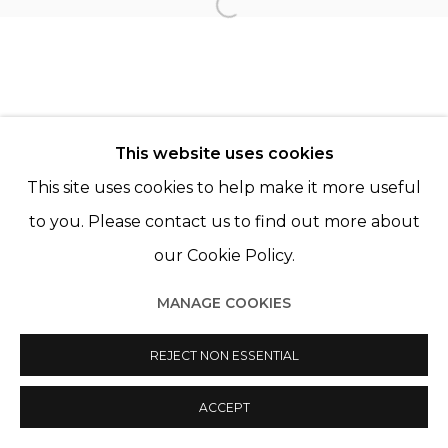
KAREN KNORR
Open a larger version of th
This website uses cookies
This site uses cookies to help make it more useful
Manage cookies
to you. Please contact us to find out more about
© 2022 LES FILLES DU CALVAIRE
SITE BY ARTLOGIC
our Cookie Policy.
MANAGE COOKIES
REJECT NON ESSENTIAL
ACCEPT
PARTAGER
ENQUIRE