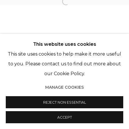
CHARLES FRÉGER
Open a larger version of th
This website uses cookies
This site uses cookies to help make it more useful
Manage cookies
to you. Please contact us to find out more about
© 2022 LES FILLES DU CALVAIRE
SITE BY ARTLOGIC
our Cookie Policy.
MANAGE COOKIES
REJECT NON ESSENTIAL
ACCEPT
PARTAGER
ENQUIRE