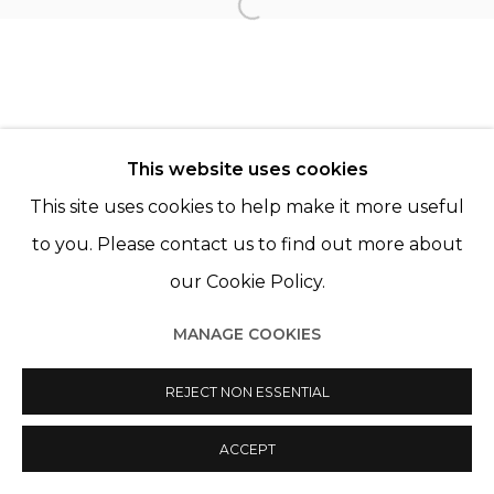
Open a larger version of th
JÉRÉMIE COSIMI
LÉO FOURDRINIER
This website uses cookies
This site uses cookies to help make it more useful
to you. Please contact us to find out more about
our Cookie Policy.
Manage cookies
MANAGE COOKIES
© 2022 LES FILLES DU CALVAIRE
SITE BY ARTLOGIC
REJECT NON ESSENTIAL
ACCEPT
PARTAGER
ENQUIRE