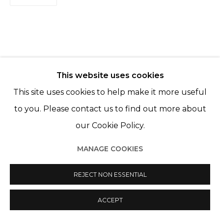
Manage cookies
© 2022 LES FILLES DU CALVAIRE
SITE BY ARTLOGIC
This website uses cookies
ARTISTES DE L'EXPOSITION
This site uses cookies to help make it more useful
JÉRÉMIE COSIMI
to you. Please contact us to find out more about
our Cookie Policy.
LÉO FOURDRINIER
MANAGE COOKIES
REJECT NON ESSENTIAL
ACCEPT