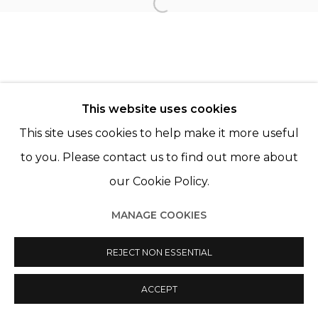
Open a larger version of th
LÉO FOURDRINIER
This website uses cookies
This site uses cookies to help make it more useful
to you. Please contact us to find out more about
Manage cookies
our Cookie Policy.
© 2022 LES FILLES DU CALVAIRE
SITE BY ARTLOGIC
MANAGE COOKIES
REJECT NON ESSENTIAL
ACCEPT
PARTAGER
ENQUIRE