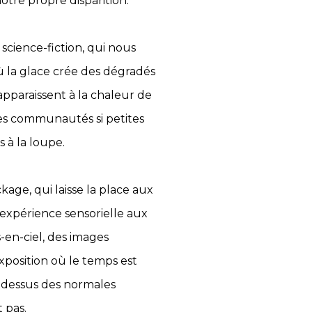
otre propre disparition.
 science-fiction, qui nous
ù la glace crée des dégradés
apparaissent à la chaleur de
 des communautés si petites
 à la loupe.
kage, qui laisse la place aux
l’expérience sensorielle aux
s-en-ciel, des images
xposition où le temps est
dessus des normales
t pas.