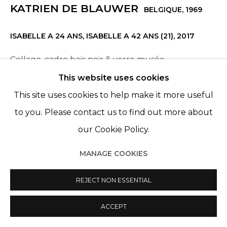
KATRIEN DE BLAUWER
Manage cookies
BELGIQUE,
1969
© 2022 LES FILLES DU CALVAIRE
SITE BY ARTLOGIC
ISABELLE A 24 ANS, ISABELLE A 42 ANS (21)
,
2017
Collage, cadre bois noir & verre musée
Collage, black wooden frame & museum glass
This website uses cookies
10 x 13 cm
This site uses cookies to help make it more useful
37,5 x 30 cm (framed)
to you. Please contact us to find out more about
Unique
our Cookie Policy.
MANAGE COOKIES
ENQUIRE
REJECT NON ESSENTIAL
PARTAGER
ACCEPT