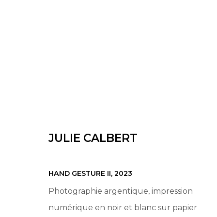
DANS TES BRUMES
UN COMMISSARIAT DE LISE BRUYNEEL
17 RUE
JULIE CALBERT
HAND GESTURE II
,
2023
Photographie argentique, impression
numérique en noir et blanc sur papier