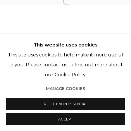
ANTOINE D'AGATA
Open a larger version of th
This website uses cookies
This site uses cookies to help make it more useful
Manage cookies
to you. Please contact us to find out more about
© 2022 LES FILLES DU CALVAIRE
SITE BY ARTLOGIC
our Cookie Policy.
MANAGE COOKIES
REJECT NON ESSENTIAL
ACCEPT
PARTAGER
ENQUIRE