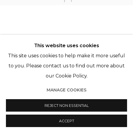
Open a larger version of th
© 2022 LES FILLES DU CALVAIRE
SITE BY ARTLOGIC
This website uses cookies
This site uses cookies to help make it more useful
to you. Please contact us to find out more about
our Cookie Policy.
MANAGE COOKIES
REJECT NON ESSENTIAL
ACCEPT
PARTAGER
ENQUIRE