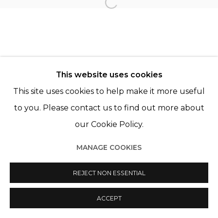
Open a larger version of th
© 2022 LES FILLES DU CALVAIRE
SITE BY ARTLOGIC
This website uses cookies
This site uses cookies to help make it more useful
to you. Please contact us to find out more about
our Cookie Policy.
MANAGE COOKIES
REJECT NON ESSENTIAL
ACCEPT
PARTAGER
ENQUIRE