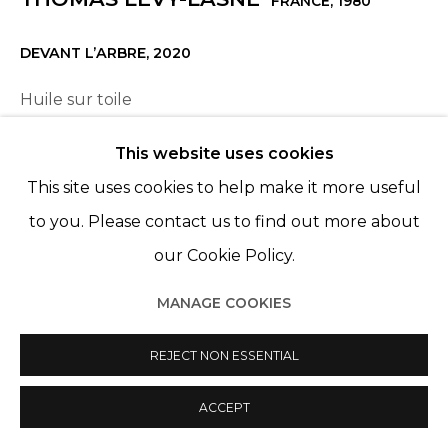
FRANCE,
1980
© 2022 LES FILLES DU CALVAIRE
SITE BY ARTLOGIC
DEVANT L’ARBRE
,
2020
Huile sur toile
Oil on canvas
This website uses cookies
59 x 78 11/16 in
This site uses cookies to help make it more useful
150 x 200 cm
to you. Please contact us to find out more about
VENDU
our Cookie Policy.
MANAGE COOKIES
PARTAGER
REJECT NON ESSENTIAL
ACCEPT