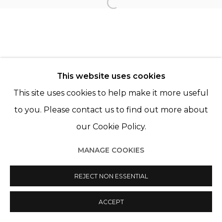
Open a larger version of th
© 2022 LES FILLES DU CALVAIRE
SITE BY ARTLOGIC
This website uses cookies
This site uses cookies to help make it more useful
to you. Please contact us to find out more about
our Cookie Policy.
MANAGE COOKIES
REJECT NON ESSENTIAL
ACCEPT
PARTAGER
ENQUIRE