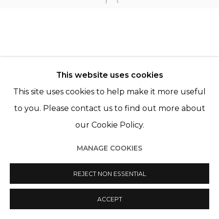
Open a larger version of th
© 2022 LES FILLES DU CALVAIRE
SITE BY ARTLOGIC
This website uses cookies
This site uses cookies to help make it more useful
to you. Please contact us to find out more about
our Cookie Policy.
MANAGE COOKIES
REJECT NON ESSENTIAL
ACCEPT
PARTAGER
ENQUIRE