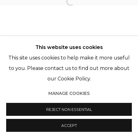
Open a larger version of th
© 2022 LES FILLES DU CALVAIRE
SITE BY ARTLOGIC
This website uses cookies
This site uses cookies to help make it more useful
to you. Please contact us to find out more about
our Cookie Policy.
MANAGE COOKIES
REJECT NON ESSENTIAL
ACCEPT
PARTAGER
ENQUIRE