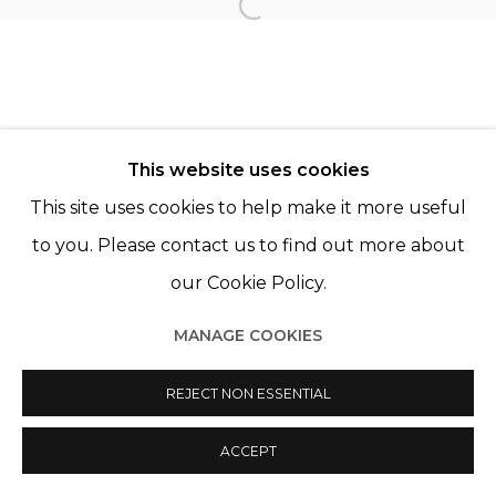
Open a larger version of th
© 2022 LES FILLES DU CALVAIRE
SITE BY ARTLOGIC
This website uses cookies
This site uses cookies to help make it more useful
to you. Please contact us to find out more about
our Cookie Policy.
MANAGE COOKIES
REJECT NON ESSENTIAL
ACCEPT
PARTAGER
ENQUIRE