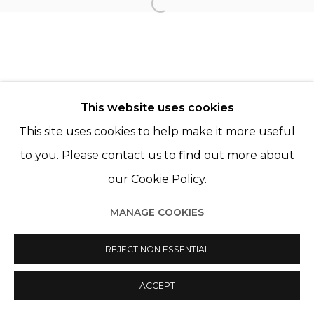
Open a larger version of th
Manage cookies
© 2022 LES FILLES DU CALVAIRE
SITE BY ARTLOGIC
This website uses cookies
This site uses cookies to help make it more useful
to you. Please contact us to find out more about
our Cookie Policy.
MANAGE COOKIES
REJECT NON ESSENTIAL
ACCEPT
PARTAGER
ENQUIRE