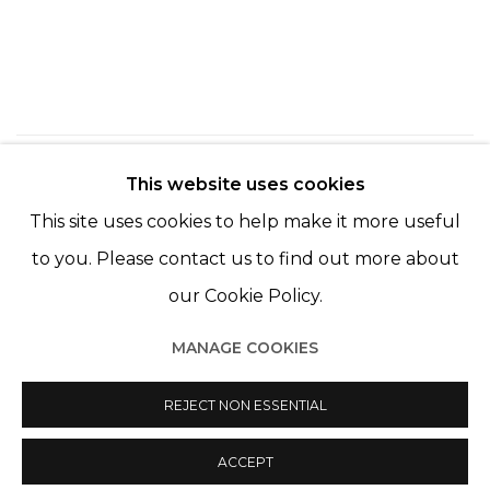
215
SUR 254
RETOUR
SUITE
This website uses cookies
This site uses cookies to help make it more useful
to you. Please contact us to find out more about
our Cookie Policy.
MANAGE COOKIES
Manage cookies
REJECT NON ESSENTIAL
© 2022 LES FILLES DU CALVAIRE
SITE BY ARTLOGIC
ACCEPT