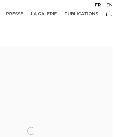
FR
EN
PRESSE
LA GALERIE
PUBLICATIONS
 of the following image in a popup: