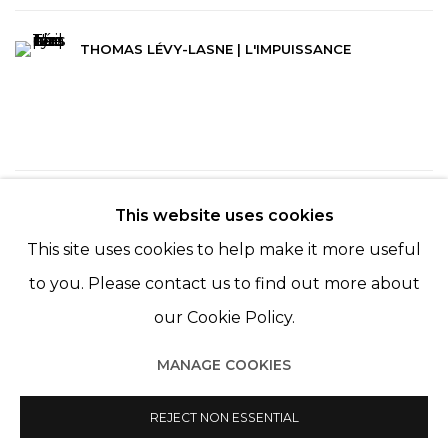
THOMAS LÉVY-LASNE | L'IMPUISSANCE
140
SUR 254
RETOUR
SUITE
This website uses cookies
This site uses cookies to help make it more useful
to you. Please contact us to find out more about
our Cookie Policy.
MANAGE COOKIES
Manage cookies
© 2022 LES FILLES DU CALVAIRE
REJECT NON ESSENTIAL
SITE BY ARTLOGIC