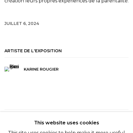
création leurs propres expériences de la parentalité.
JUILLET 6, 2024
ARTISTE DE L'EXPOSITION
KARINE ROUGIER
121
SUR 254
RETOUR
SUITE
This website uses cookies
This site uses cookies to help make it more useful