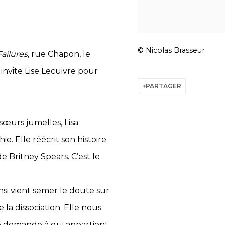
© Nicolas Brasseur
Failures
, rue Chapon, le
nvite Lise Lecuivre pour
PARTAGER
sœurs jumelles, Lisa
. Elle réécrit son histoire
e Britney Spears. C’est le
insi vient semer le doute sur
e la dissociation. Elle nous
 se demande à qui appartient