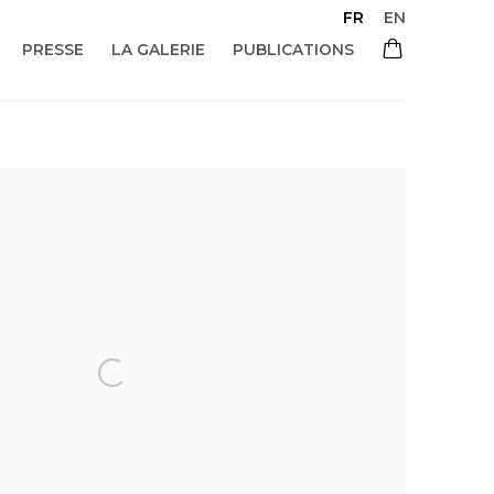
FR
EN
PRESSE
LA GALERIE
PUBLICATIONS
 of the following image in a popup: