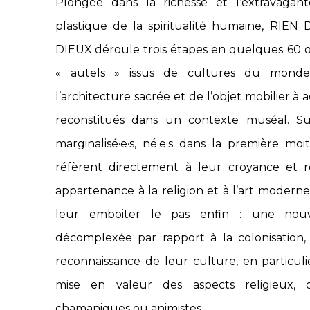
Plongée dans la richesse et l’extravagante
plastique de la spiritualité humaine, R
DIEUX déroule trois étapes en quelques 60 
« autels » issus de cultures du monde
l’architecture sacrée et de l’objet mobilier à a
reconstitués dans un contexte muséal. Sui
marginalisé·e·s, né·e·s dans la première mo
réfèrent directement à leur croyance et 
appartenance à la religion et à l’art moderne,
leur emboiter le pas enfin : une nouvel
décomplexée par rapport à la colonisation,
reconnaissance de leur culture, en particuli
mise en valeur des aspects religieux, q
chamaniques ou animistes.