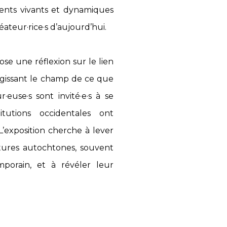
ments vivants et dynamiques
éateur·rice·s d’aujourd’hui.
une réflexion sur le lien
élargissant le champ de ce que
·euse·s sont invité·e·s à se
tutions occidentales ont
L’exposition cherche à lever
ultures autochtones, souvent
porain, et à révéler leur