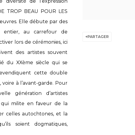
 diversité de l’expression
IEN DE TROP BEAU POUR LES
œuvres. Elle débute par des
 entier, au carrefour de
PARTAGER
ctiver lors de cérémonies, ici
vent des artistes souvent
itié du XXème siècle qui se
revendiquent cette double
 voire à l’avant-garde. Pour
le génération d’artistes
 qui milite en faveur de la
er celles autochtones, et la
u’ils soient dogmatiques,