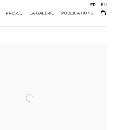
FR
EN
PRESSE
LA GALERIE
PUBLICATIONS
 of the following image in a popup: