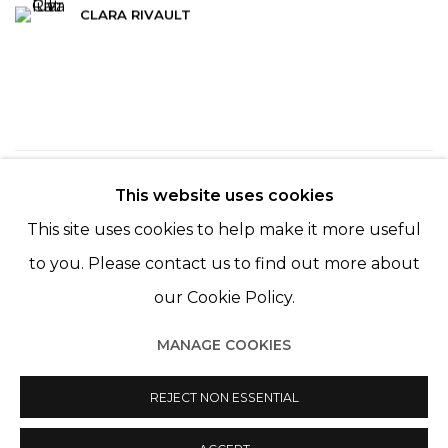
CLARA RIVAULT
90
SUR 254
RETOUR
SUITE
This website uses cookies
This site uses cookies to help make it more useful
to you. Please contact us to find out more about
our Cookie Policy.
MANAGE COOKIES
Manage cookies
© 2022 LES FILLES DU CALVAIRE
REJECT NON ESSENTIAL
SITE BY ARTLOGIC