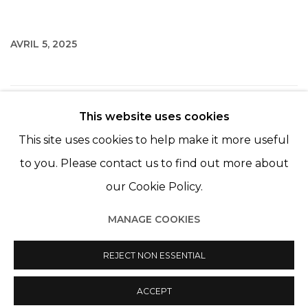
AVRIL 5, 2025
78
SUR 254
RETOUR
SUITE
This website uses cookies
This site uses cookies to help make it more useful
to you. Please contact us to find out more about
our Cookie Policy.
MANAGE COOKIES
Manage cookies
REJECT NON ESSENTIAL
© 2022 LES FILLES DU CALVAIRE
SITE BY ARTLOGIC
ACCEPT