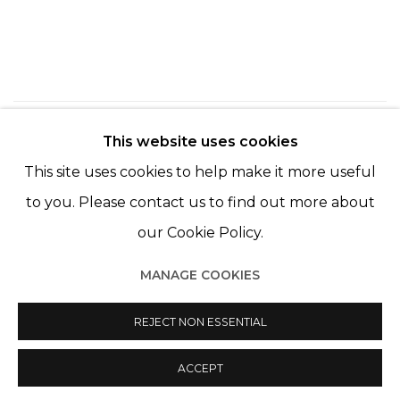
49
SUR 254
RETOUR
SUITE
This website uses cookies
This site uses cookies to help make it more useful
to you. Please contact us to find out more about
our Cookie Policy.
MANAGE COOKIES
Manage cookies
© 2022 LES FILLES DU CALVAIRE
REJECT NON ESSENTIAL
SITE BY ARTLOGIC
ACCEPT