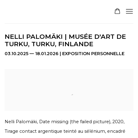
NELLI PALOMÄKI | MUSÉE D'ART DE
TURKU, TURKU, FINLANDE
03.10.2025 — 18.01.2026 | EXPOSITION PERSONNELLE
Open a larger version of the following image in a pop
Nelli Palomäki, Date missing (the failed picture), 2020,
Tirage contact argentique teinté au sélénium, encadré