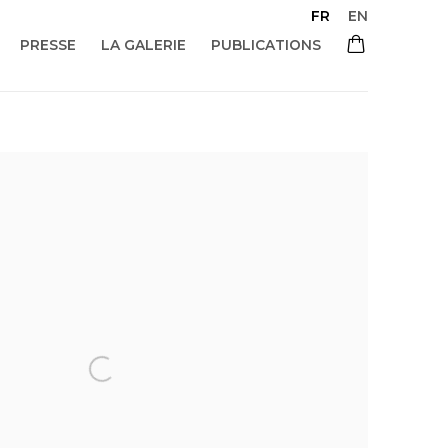
FR
EN
PRESSE
LA GALERIE
PUBLICATIONS
 of the following image in a popup: