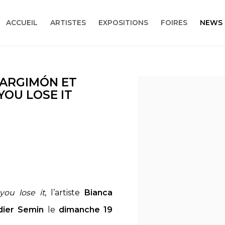
ACCUEIL
ARTISTES
EXPOSITIONS
FOIRES
NEWS
 ARGIMÓN ET
Open a larger version
 YOU LOSE IT
 you lose it
, l’artiste
Bianca
dier Semin
le
dimanche 19