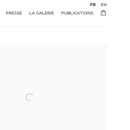
FR
EN
PRESSE
LA GALERIE
PUBLICATIONS
 of the following image in a popup: