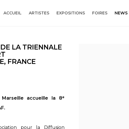
ACCUEIL
ARTISTES
EXPOSITIONS
FOIRES
NEWS
 DE LA TRIENNALE
Open a larger version
RT
E, FRANCE
arseille accueille la 8ᵉ
AF.
ciation pour la Diffusion