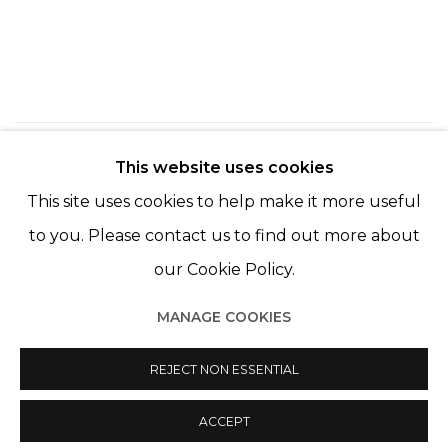
230
SUR 254
RETOUR
SUITE
This website uses cookies
This site uses cookies to help make it more useful
to you. Please contact us to find out more about
our Cookie Policy.
MANAGE COOKIES
Manage cookies
© 2022 LES FILLES DU CALVAIRE
REJECT NON ESSENTIAL
SITE BY ARTLOGIC
ACCEPT