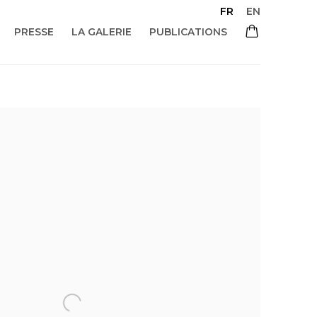
FR
EN
PRESSE
LA GALERIE
PUBLICATIONS
 of the following image in a popup: