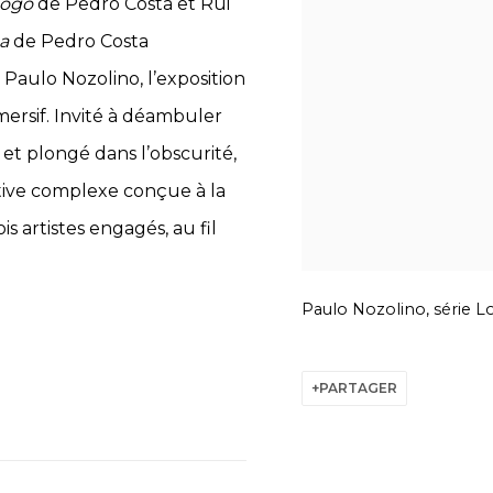
Fogo
de Pedro Costa et Rui
ea
de Pedro Costa
aulo Nozolino, l’exposition
rsif. Invité à déambuler
et plongé dans l’obscurité,
ctive complexe conçue à la
is artistes engagés, au fil
Paulo Nozolino, série L
PARTAGER