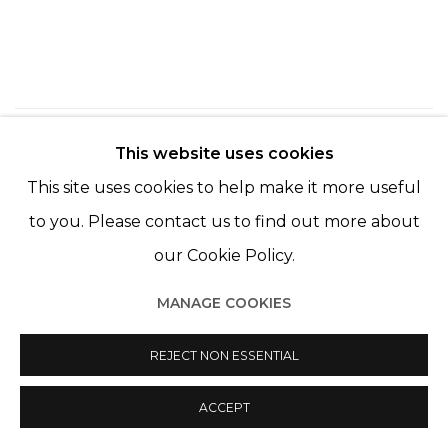
221
SUR 254
RETOUR
SUITE
This website uses cookies
This site uses cookies to help make it more useful
to you. Please contact us to find out more about
our Cookie Policy.
MANAGE COOKIES
Manage cookies
© 2022 LES FILLES DU CALVAIRE
REJECT NON ESSENTIAL
SITE BY ARTLOGIC
ACCEPT