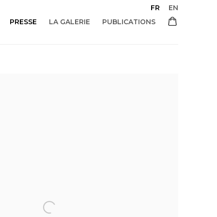
FR
EN
PRESSE
LA GALERIE
PUBLICATIONS
 of the following image in a popup: