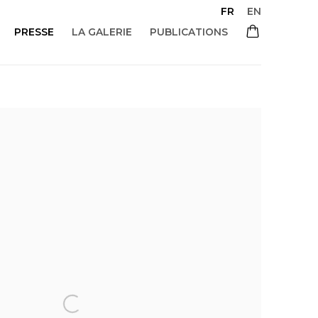
FR
EN
PRESSE
LA GALERIE
PUBLICATIONS
 of the following image in a popup: