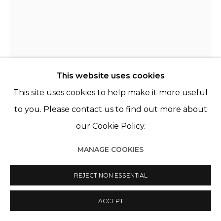
This website uses cookies
This site uses cookies to help make it more useful
to you. Please contact us to find out more about
our Cookie Policy.
ANTOINE D'AGATA
MANAGE COOKIES
FRANCE,
1961
REJECT NON ESSENTIAL
SANS TITRE (CUBA)
,
2009
tirage jet d'encre sur papier rc satiné ilford galerie
ACCEPT
smooth Pearl 290gr