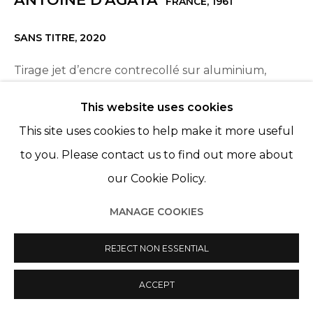
FRANCE,
1961
SANS TITRE
,
2020
Tirage jet d’encre contrecollé sur aluminium,
encadré sous verre
This website uses cookies
Inkjet print mounted on aluminium, framed under
This site uses cookies to help make it more useful
glass
to you. Please contact us to find out more about
120 x 90 cm
our Cookie Policy.
Edition 1 of 3, plus 1 AP
MANAGE COOKIES
REJECT NON ESSENTIAL
PARTAGER
ACCEPT