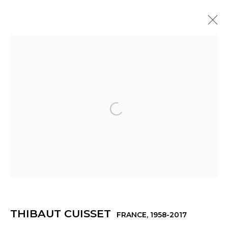
THIBAUT CUISSET
FRANCE,
1958-2017
PRÉSENTATION
ŒUVRES
EXPOSITIONS
ACTUALITÉS
PRESSE
VIDÉO
Open a larger version of th
Manage cookies
© 2022 LES FILLES DU CALVAIRE
SITE BY ARTLOGIC
THIBAUT CUISSET
FRANCE,
1958-2017