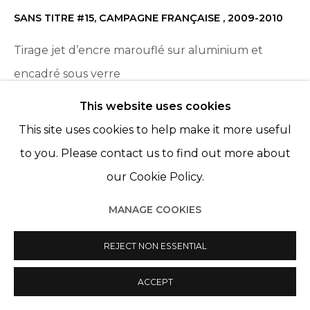
SANS TITRE #15, CAMPAGNE FRANÇAISE
,
2009-2010
Tirage jet d’encre marouflé sur aluminium et
encadré sous verre
Inkjet print mounted on aluminium and framed
This website uses cookies
under glass
This site uses cookies to help make it more useful
92 x 125 cm
to you. Please contact us to find out more about
our Cookie Policy.
ENQUIRE
MANAGE COOKIES
PARTAGER
REJECT NON ESSENTIAL
ACCEPT