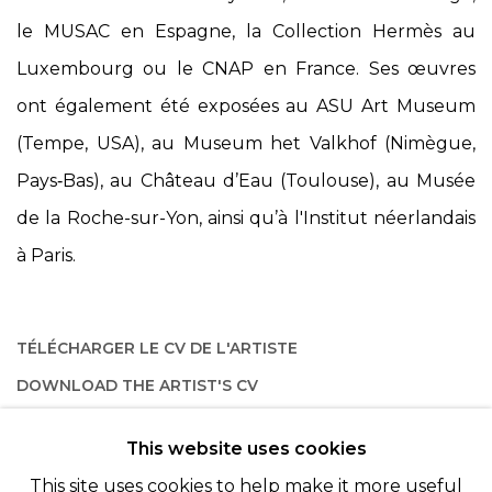
le MUSAC en Espagne, la Collection Hermès au
Luxembourg ou le CNAP en France. Ses œuvres
ont également été exposées au ASU Art Museum
(Tempe, USA), au Museum het Valkhof (Nimègue,
Pays‑Bas), au Château d’Eau (Toulouse), au Musée
de la Roche-sur-Yon, ainsi qu’à l'Institut néerlandais
à Paris.
TÉLÉCHARGER LE CV DE L'ARTISTE
(PDF, OPENS IN A NEW TAB.)
DOWNLOAD THE ARTIST'S CV
(PDF, OPENS IN A NEW TAB.)
This website uses cookies
This site uses cookies to help make it more useful