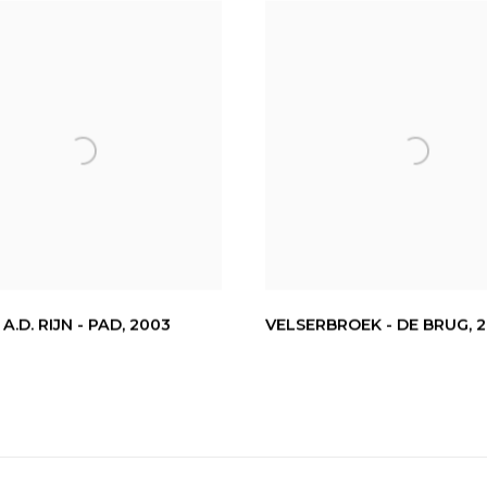
A.D. RIJN - PAD
,
2003
VELSERBROEK - DE BRUG
,
2