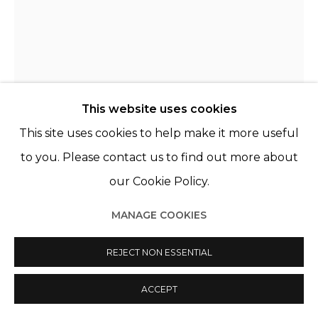
This website uses cookies
This site uses cookies to help make it more useful
to you. Please contact us to find out more about
our Cookie Policy.
LEVI VAN VELUW
MANAGE COOKIES
PAYS-BAS,
1985
REJECT NON ESSENTIAL
PILLAR
,
2021
Polymer clay, metal mechanics
ACCEPT
70 x 70 x 210 cm