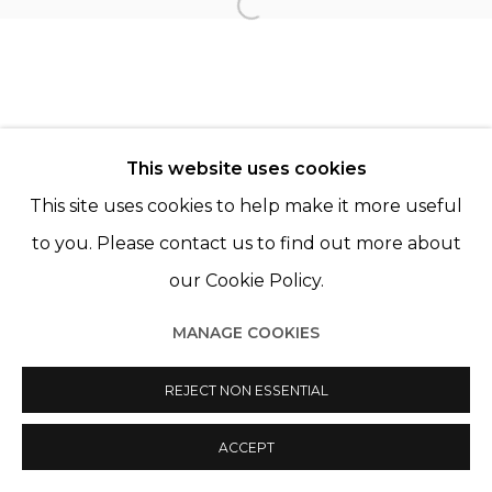
PAZ CORONA
Open a larger version of th
This website uses cookies
This site uses cookies to help make it more useful
Manage cookies
to you. Please contact us to find out more about
© 2022 LES FILLES DU CALVAIRE
SITE BY ARTLOGIC
our Cookie Policy.
MANAGE COOKIES
REJECT NON ESSENTIAL
ACCEPT
PARTAGER
ENQUIRE