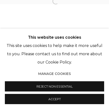
Open a larger version of th
Manage cookies
© 2022 LES FILLES DU CALVAIRE
SITE BY ARTLOGIC
This website uses cookies
This site uses cookies to help make it more useful
to you. Please contact us to find out more about
our Cookie Policy.
MANAGE COOKIES
REJECT NON ESSENTIAL
ACCEPT
PARTAGER
ENQUIRE