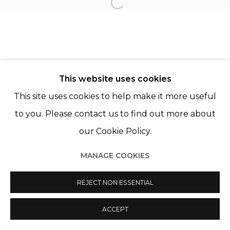
Open a larger version of th
Manage cookies
© 2022 LES FILLES DU CALVAIRE
SITE BY ARTLOGIC
This website uses cookies
This site uses cookies to help make it more useful
to you. Please contact us to find out more about
our Cookie Policy.
MANAGE COOKIES
REJECT NON ESSENTIAL
ACCEPT
PARTAGER
ENQUIRE