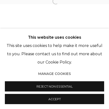
Open a larger version of th
JÉRÉMIE COSIMI
LÉO FOURDRINIER
This website uses cookies
This site uses cookies to help make it more useful
to you. Please contact us to find out more about
our Cookie Policy.
Manage cookies
MANAGE COOKIES
© 2022 LES FILLES DU CALVAIRE
SITE BY ARTLOGIC
REJECT NON ESSENTIAL
ACCEPT
PARTAGER
ENQUIRE