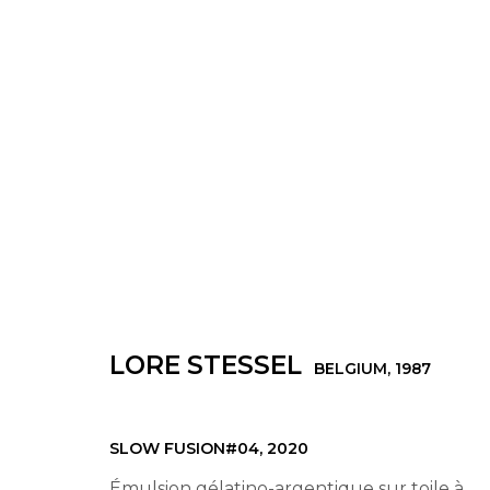
LORE STESSEL
VAGUE
3 NOVEMBRE - 20 DÉCEMBRE 2023
LORE STESSEL
BELGIUM,
1987
SLOW FUSION#04
,
2020
Émulsion gélatino-argentique sur toile à