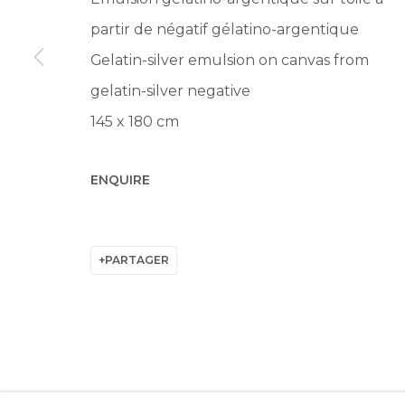
partir de négatif gélatino-argentique
Gelatin-silver emulsion on canvas from
gelatin-silver negative
Manage cookies
145 x 180 cm
© 2022 LES FILLES DU CALVAIRE
SITE BY ARTLOGIC
ENQUIRE
PARTAGER