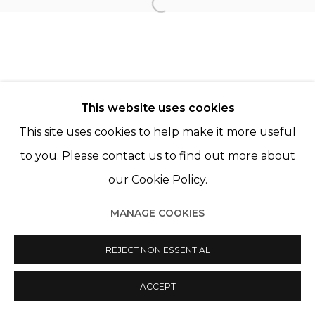
Open a larger version of th
Manage cookies
© 2022 LES FILLES DU CALVAIRE
SITE BY ARTLOGIC
This website uses cookies
This site uses cookies to help make it more useful
to you. Please contact us to find out more about
our Cookie Policy.
MANAGE COOKIES
REJECT NON ESSENTIAL
ACCEPT
PARTAGER
ENQUIRE