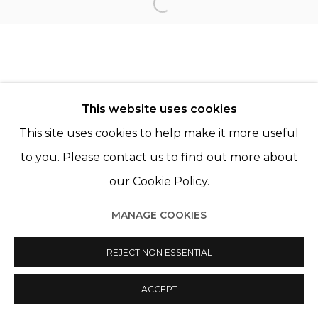
KATINKA LAMPE
Open a larger version of th
JANINE VAN OENE
This website uses cookies
This site uses cookies to help make it more useful
to you. Please contact us to find out more about
our Cookie Policy.
Manage cookies
MANAGE COOKIES
© 2022 LES FILLES DU CALVAIRE
SITE BY ARTLOGIC
REJECT NON ESSENTIAL
ACCEPT
PARTAGER
ENQUIRE